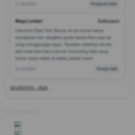
17 Juli 2026
Pengamat Setia
Maya Lestari
Balikpapan
Informasi Data Toto Macau di sini benar-benar
transparan dan disajikan gratis tanpa iklan pop-up
yang mengganggu layar. Tampilan tabelnya bersih,
jadi mata bisa fokus penuh menyaring data yang
keluar tepat waktu di setiap jadwal resmi.
20 Juli 2026
Pemain Aktif
HAJITOTO - 2026
Share this design: