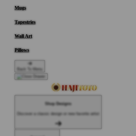
Mugs
Tapestries
Wall Art
Pillows
Back To Menu
Shop Designs
Discover a classic design or new favorite artist