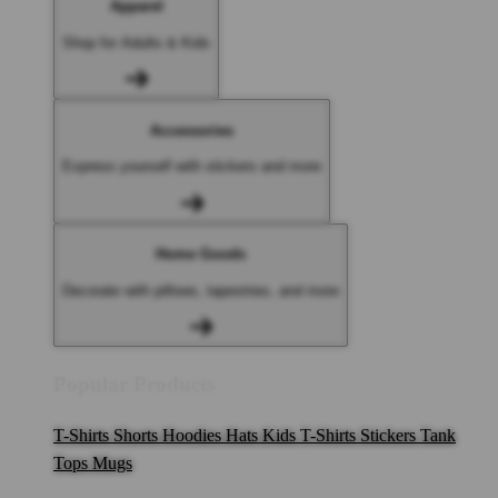
Apparel
Shop for Adults & Kids
Accessories
Express yourself with stickers and more
Home Goods
Decorate with pillows, tapestries, and more
Popular Products
T-Shirts
Shorts
Hoodies
Hats
Kids T-Shirts
Stickers
Tank
Tops
Mugs