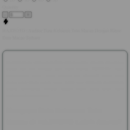
Quantity
-
+
HAJITOTO | Auditor Data Keluaran Toto Macau Dengan Ritme
Data Macau Terbaru
Mendapatkan rangkuman Data Macau yang sah dan diperbarui
setiap hari kini menjadi jauh lebih praktis. HAJITOTO hadir
memberikan akses cepat menuju link alternatif resmi serta
menu login aman bebas blokir. Anda bisa langsung mengamati
angka terlengkap melalui tautan resmi yang telah kami
sediakan di halaman ini.
Mengapa Data Keluaran Toto
Macau di HAJITOTO Lebih Akurat?