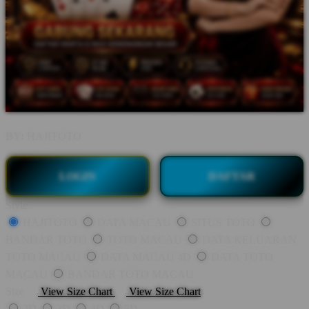
BY:
HAJITOTO
LOGIN
DAFTAR
Style
HAJITOTO
DATA MACAU
SITUS TOTO
BANDAR TOTO
TOTO MACAU
DATA KELUARAN
TOTO MACAU
DATA MACAU 4D
DATA TOTO
MACAU
BANDAR TOTO MACAU
Size
View Size Chart
View Size Chart
2D
3D
4D
5D